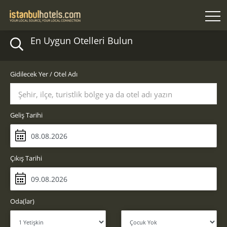
En Uygun Otelleri Bulun
Gidilecek Yer / Otel Adı
Şehir, ilçe, turistlik bölge ya da otel adı yazın
Geliş Tarihi
Çıkış Tarihi
Oda(lar)