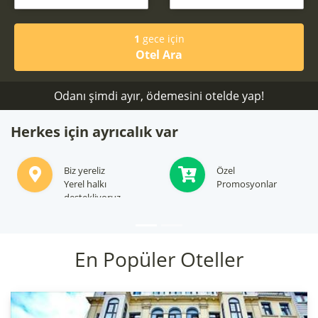
1
gece için
Otel Ara
Odanı şimdi ayır, ödemesini otelde yap!
Herkes için ayrıcalık var
Gizli Fırsatları görmek
Konaklamanız için en
için abone olun
iyi
seçenekleri sunacağız
En Popüler Oteller