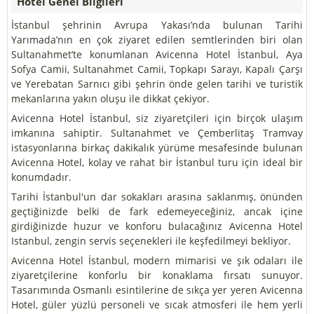
Hotel Genel Bilgileri
İstanbul şehrinin Avrupa Yakası’nda bulunan Tarihi
Yarımada’nın en çok ziyaret edilen semtlerinden biri olan
Sultanahmet’te konumlanan Avicenna Hotel İstanbul, Aya
Sofya Camii, Sultanahmet Camii, Topkapı Sarayı, Kapalı Çarşı
ve Yerebatan Sarnıcı gibi şehrin önde gelen tarihi ve turistik
mekanlarına yakın oluşu ile dikkat çekiyor.
Avicenna Hotel İstanbul, siz ziyaretçileri için birçok ulaşım
imkanına sahiptir. Sultanahmet ve Çemberlitaş Tramvay
istasyonlarına birkaç dakikalık yürüme mesafesinde bulunan
Avicenna Hotel, kolay ve rahat bir İstanbul turu için ideal bir
konumdadır.
Tarihi İstanbul'un dar sokakları arasına saklanmış, önünden
geçtiğinizde belki de fark edemeyeceğiniz, ancak içine
girdiğinizde huzur ve konforu bulacağınız Avicenna Hotel
Istanbul, zengin servis seçenekleri ile keşfedilmeyi bekliyor.
Avicenna Hotel İstanbul, modern mimarisi ve şık odaları ile
ziyaretçilerine konforlu bir konaklama fırsatı sunuyor.
Tasarımında Osmanlı esintilerine de sıkça yer yeren Avicenna
Hotel, güler yüzlü personeli ve sıcak atmosferi ile hem yerli