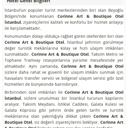
Hotel Genel Bilgileri
İstanbul’un popüler turist merkezlerinden biri olan Beyoğlu
Bölgesi’nde konumlanan
Corinne Art & Boutique Otel
İstanbul
, ziyaretçilerini kaliteli ve konforlu bir hizmet anlayışı
ile karşılamaktadır.
Konumundan dolayı oldukça rağbet gören otellerden biri olan
Corinne Art & Boutique Otel
, İstanbul şehrinin görülmeye
değer turistik mekânlarına kolay ve hızlı ulaşım imkânları
sunmaktadır.
Corinne Art & Boutique Otel
, Taksim Metro ve
Tophane Tramvay istasyonlarına yürüme mesafesinde yer
almaktadır. Aynı zamanda,
Corinne Art & Boutique Otel
sizlere daha rahat ve güvenli bir ulaşım imkânı sunmak için
havaalanı transfer servisi ve bölgesel ulaşım servisi gibi özel
hizmetleri de bünyesinde barındırıyor.
Birbirinden özel imkânları ile
Corinne Art & Boutique Otel
İstanbul
, sizlere unutulmaz bir İstanbul turunun kapılarını
aralıyor. Taksim Meydanı, İstiklal Caddesi, Galata Kulesi ve
Galata Köprüsü gibi şehrin önde gelen tarihi ve turistik
mekânlarına olan yakınlığıyla dikkat çeken
Corinne Art &
Boutique Otel
, siz değerli ziyaretçilerini bekliyor.
Corinne Art