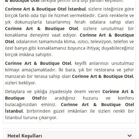
& Boutique Otel
farkıyla şehrin sıra dışı yanları keşfedin.
Corinne Art & Boutique Otel İstanbul
, sizlere isteğinize göre
birçok farklı oda tipi ile hizmet vermektedir. Canlı renklerle ve
şık dokunuşlarla tasarlanmış ferah odalara sahip olan
Corinne Art & Boutique Otel
, sizlere unutulmaz bir
konaklama deneyimi vaat ediyor.
Corinne Art & Boutique
Otel
, odalarının tamamında klima, ısıtıcı, televizyon, telefon ve
özel banyo gibi konaklamanız boyunca ihtiyaç duyabileceğiniz
birçok imkâna sahiptir.
Corinne Art & Boutique Otel
, keyifli anlarınızı unutulmaz
kılmayı amaçlamaktadır. İki bara, şık bir restorana ve şehir
manzaralı bir terasa sahip olan
Corinne Art & Boutique Otel
,
sizleri bekliyor.
Detaylara ve şıklığa ziyadesiyle önem veren
Corinne Art &
Boutique Otel
’de aradığınız huzuru ve konforu
bulacağınızdan eminiz.
Corinne Art & Boutique Otel
İstanbul
, birbirinden güzel imkânları ile sizleri renkli bir
İstanbul turuna çıkarıyor.
Hotel Koşulları