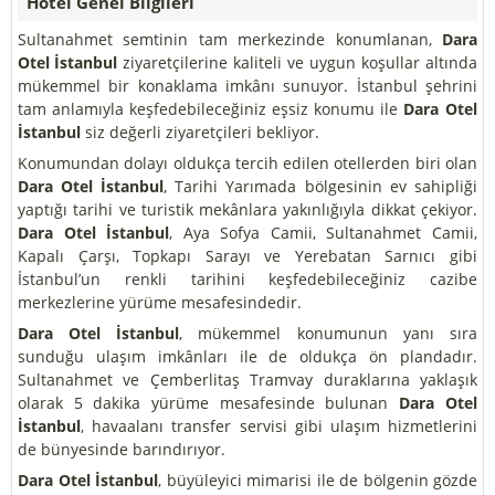
Hotel Genel Bilgileri
Sultanahmet semtinin tam merkezinde konumlanan,
Dara
Otel İstanbul
ziyaretçilerine kaliteli ve uygun koşullar altında
mükemmel bir konaklama imkânı sunuyor. İstanbul şehrini
tam anlamıyla keşfedebileceğiniz eşsiz konumu ile
Dara Otel
İstanbul
siz değerli ziyaretçileri bekliyor.
Konumundan dolayı oldukça tercih edilen otellerden biri olan
Dara Otel İstanbul
, Tarihi Yarımada bölgesinin ev sahipliği
yaptığı tarihi ve turistik mekânlara yakınlığıyla dikkat çekiyor.
Dara Otel İstanbul
, Aya Sofya Camii, Sultanahmet Camii,
Kapalı Çarşı, Topkapı Sarayı ve Yerebatan Sarnıcı gibi
İstanbul’un renkli tarihini keşfedebileceğiniz cazibe
merkezlerine yürüme mesafesindedir.
Dara Otel İstanbul
, mükemmel konumunun yanı sıra
sunduğu ulaşım imkânları ile de oldukça ön plandadır.
Sultanahmet ve Çemberlitaş Tramvay duraklarına yaklaşık
olarak 5 dakika yürüme mesafesinde bulunan
Dara Otel
İstanbul
, havaalanı transfer servisi gibi ulaşım hizmetlerini
de bünyesinde barındırıyor.
Dara Otel İstanbul
, büyüleyici mimarisi ile de bölgenin gözde