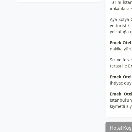
Tarihi İst
imkânlara s
Aya Sofya C
ve turisti
yolculuğa ç
Emek Otel 
dakika yür
Şık ve fera
terası ile
Em
Emek Otel
ihtiyaç duy
Emek Otel
İstanbul’u
kıymetli ziy
Hotel Koşu