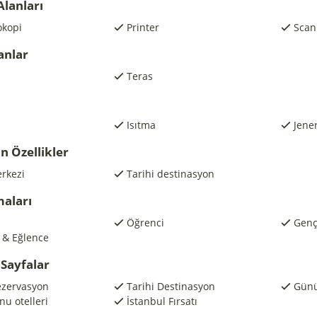
Alanları
okopi
Printer
Scan
anlar
Teras
Isıtma
Jene
n Özellikler
rkezi
Tarihi destinasyon
maları
Öğrenci
Genç
ş & Eğlence
Sayfalar
ezervasyon
Tarihi Destinasyon
Günü
nu otelleri
İstanbul Fırsatı