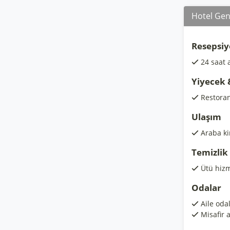
Hotel Gene
Resepsiy
24 saat 
Yiyecek 
Restora
Ulaşım
Araba k
Temizlik
Ütü hizm
Odalar
Aile odal
Misafir 