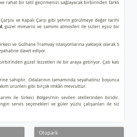
 ve rahat bir tatil geçirmenizi sağlayacak birbirinden farklı
Çarşısı ve Kapalı Çarşı gibi şehrin görülmeye değer tarihi
l
, güzel mimarisi ve samimi atmosferi ile sizleri eşsiz bir
irkeci ve Gülhane Tramvay istasyonlarına yaklaşık olarak 5
 seyahatine davet ediyor.
birbirinden güzel lezzetleri ile bir araya getiriyor. Çatı katı
plerine sahiptir. Odalarının tamamında seyahatiniz boyunca
l bakım ürünleri gibi birçok imkân mevcuttur.
ımı ile Sirkeci Bölgesi’nin sevilen otellerinden biridir.
engin servis seçenekleri ve güler yüzlü çalışanları ile siz
Otopark