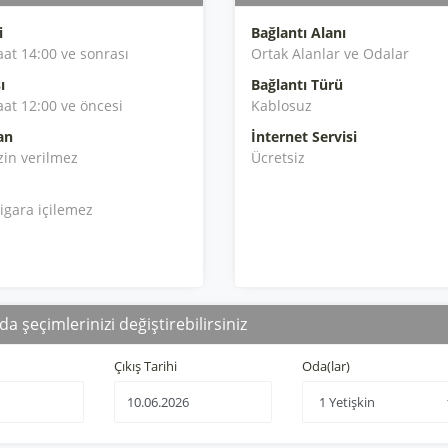
i
Bağlantı Alanı
aat 14:00 ve sonrası
Ortak Alanlar ve Odalar
ı
Bağlantı Türü
aat 12:00 ve öncesi
Kablosuz
an
İnternet Servisi
zin verilmez
Ücretsiz
igara içilemez
da şeçimlerinizi değiştirebilirsiniz
Çıkış Tarihi
Oda(lar)