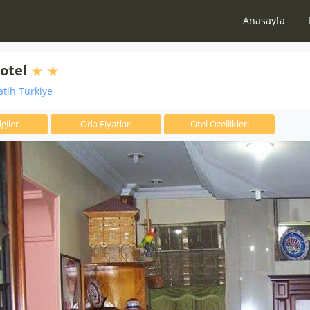
Anasayfa
otel
atih Türkiye
giler
Oda Fiyatları
Otel Özellikleri