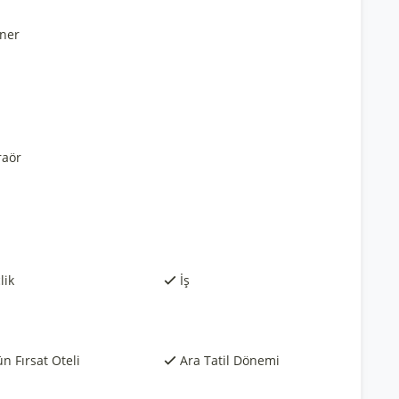
ner
raör
lik
İş
n Fırsat Oteli
Ara Tatil Dönemi