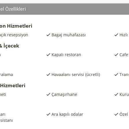
l Özellikleri
on Hizmetleri
açık resepsiyon
Bagaj muhafazası
Hızlı
& İçecek
n
Kapalı restoran
Cafe
iralama
Havaalanı servisi (ücretli)
Trans
 Hizmetleri
eti
Çamaşırhane
Kuru
arı
Ara kapılı odalar
Özel
asistanı