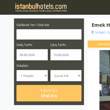
Emek H
Gidilecek Yer / Otel Adı
Sirkeci, F
Genel Bil
Geliş Tarihi
Çıkış Tarihi
Oda(lar)
1
gece için
Otel Ara