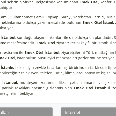
anbul şehrinin Sirkeci Bölgesi’nde konumlanan
Emek Otel
, konforlu
ahiptir.
amii, Sultanahmet Camii, Topkapı Sarayı, Yerebatan Sarnıcı, Mısır 
k mekânlarına oldukça yakın mesafede bulunan
Emek Otel İstanbu
ıkarıyor.
İstanbul
, sunduğu ulaşım imkânları ile de oldukça ön plandadır. S
üme mesafesindedir.
Emek Otel
ziyaretçilerini keyifli bir İstanbul
h restoranı ile
Emek Otel İstanbul
, ziyaretçilerini Türk mutfağının 
ek Otel
, İstanbul’un büyüleyici manzaraları gözler önüne seriyor.
 İstanbul
sizler için zevkle tasarlanmış birbirinden farklı oda ti
abileceğiniz televizyon, telefon, ısıtıcı, klima, özel banyo ve kişise
 İstanbul
, muhteşem konumu, dikkat çekici mimarisi ve şık tasar
n parlak sokakları arasına gizlenmiş olan
Emek Otel İstanbul
, z
aretçilerini bekliyor.
lları
Internet