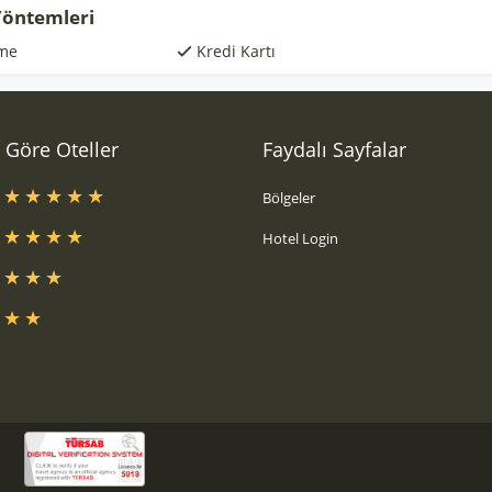
öntemleri
me
Kredi Kartı
a Göre Oteller
Faydalı Sayfalar
s
Bölgeler
s
Hotel Login
s
s