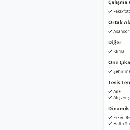
Çalışma 
Faks/fot
Ortak Al
Asansör
Diğer
Klima
Öne Çıka
Şehir me
Tesis Te
Aile
Alışveri
Dinamik 
Erken R
Hafta So