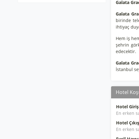
Galata Gra
Galata Gra
birinde tel
ihtiyaç du
Hem iş hem 
şehrin gör
edecektir.
Galata Gra
İstanbul se
Hotel Koşu
Hotel Giriş
En erken s
Hotel Çıkış
En erken s
Evcil Hayv