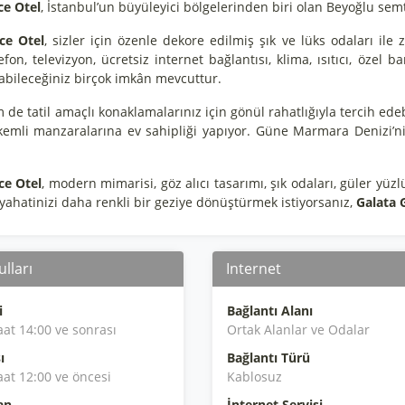
ce Otel
, İstanbul’un büyüleyici bölgelerinden biri olan Beyoğlu s
ce Otel
, sizler için özenle dekore edilmiş şık ve lüks odaları ile 
efon, televizyon, ücretsiz internet bağlantısı, klima, ısıtıcı, öze
yabileceğiniz birçok imkân mevcuttur.
de tatil amaçlı konaklamalarınız için gönül rahatlığıyla tercih edeb
kemli manzaralarına ev sahipliği yapıyor. Güne Marmara Denizi’ni
ce Otel
, modern mimarisi, göz alıcı tasarımı, şık odaları, güler yüzl
yahatinizi daha renkli bir geziye dönüştürmek istiyorsanız,
Galata 
lları
Internet
i
Bağlantı Alanı
aat 14:00 ve sonrası
Ortak Alanlar ve Odalar
ı
Bağlantı Türü
aat 12:00 ve öncesi
Kablosuz
an
İnternet Servisi