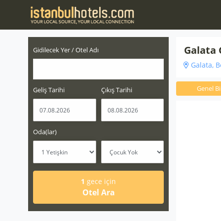
Galata 
Gidilecek Yer / Otel Adı
Galata, B
Genel Bil
Geliş Tarihi
Çıkış Tarihi
Oda(lar)
1
gece için
Otel Ara