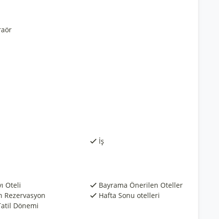
raör
İş
ı Oteli
Bayrama Önerilen Oteller
n Rezervasyon
Hafta Sonu otelleri
Tatil Dönemi