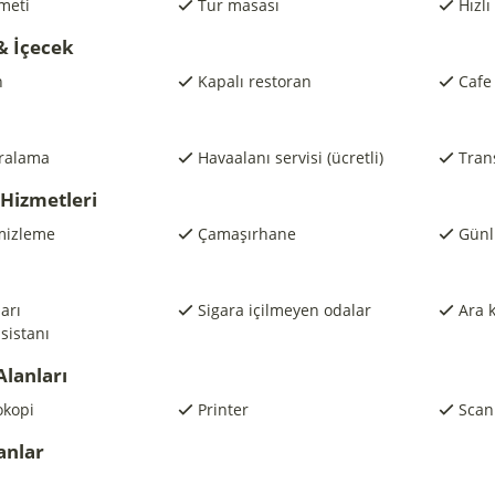
zmeti
Tur masası
Hızlı
& İçecek
n
Kapalı restoran
Cafe
iralama
Havaalanı servisi (ücretli)
Trans
 Hizmetleri
mizleme
Çamaşırhane
Günl
arı
Sigara içilmeyen odalar
Ara k
asistanı
Alanları
okopi
Printer
Scan
anlar