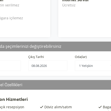
zin verilmez
Ücretsiz
igara içilemez
da şeçimlerinizi değiştirebilirsiniz
Çıkış Tarihi
Oda(lar)
l Özellikleri
on Hizmetleri
açık resepsiyon
Döviz alım/satım
Baga