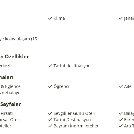
Klima
Jene
e kolay ulaşım (15
n Özellikler
rkezi
Tarihi destinasyon
maları
ş & Eğlence
Öğrenci
Aile
zm/balayı
Sayfalar
Fırsatı
Sevgililer Günü Oteli
Balay
rsat Oteli
Tarihi Destinasyon
Erke
telleri
Bayram İndirmi oteller
Ara 