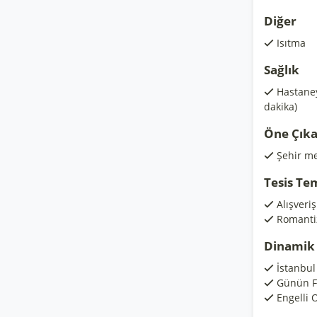
Diğer
Isıtma
Sağlık
Hastaney
dakika)
Öne Çıka
Şehir me
Tesis Te
Alışveri
Romanti
Dinamik 
İstanbul 
Günün Fı
Engelli O