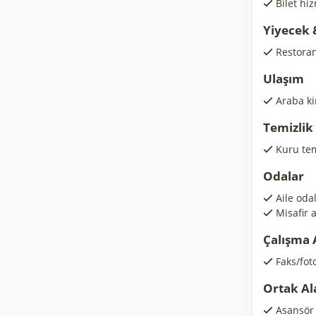
Bilet hi
Yiyecek 
Restora
Ulaşım
Araba k
Temizlik
Kuru te
Odalar
Aile odal
Misafir 
Çalışma 
Faks/fot
Ortak Al
Asansör