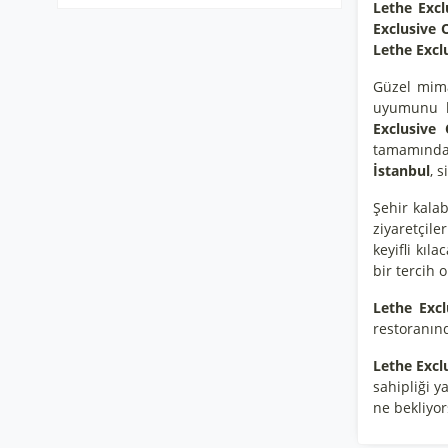
Lethe Excl
Exclusive 
Lethe Excl
Güzel mima
uyumunu ba
Exclusive 
tamamında t
İstanbul
, s
Şehir kala
ziyaretçile
keyifli kı
bir tercih 
Lethe Excl
restoranın
Lethe Excl
sahipliği 
ne bekliyo