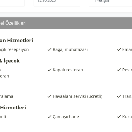
l Özellikleri
on Hizmetleri
açık resepsiyon
Bagaj muhafazası
Eman
& İçecek
n
Kapalı restoran
Resto
toran
iralama
Havaalanı servisi (ücretli)
Trans
 Hizmetleri
eti
Çamaşırhane
Kuru