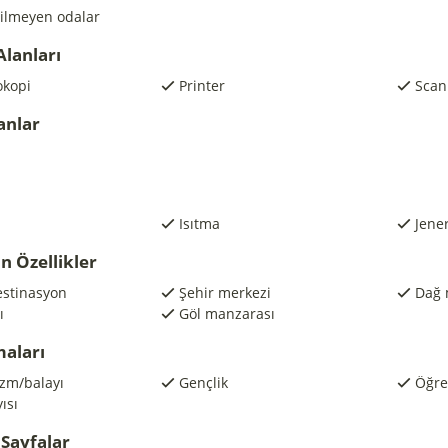
çilmeyen odalar
Alanları
okopi
Printer
Scan
anlar
Isıtma
Jene
n Özellikler
estinasyon
Şehir merkezi
Dağ 
ı
Göl manzarası
maları
zm/balayı
Gençlik
Öğre
ısı
Sayfalar