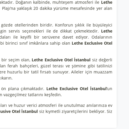
nmaktadır. Doğanın kalbinde, muhteşem atmosferi ile
Lethe
 Plajı’na yaklaşık 20 dakika yürüme mesafesinde yer alan
n gözde otellerinden biridir. Konforun şıklık ile büyüleyici
ngin servis seçenekleri ile de dikkat çekmektedir.
Lethe
aları ile keyifli bir serüvene davet ediyor. Odalarının
bi birinci sınıf imkânlara sahip olan
Lethe Exclusive Otel
bir seçim olan,
Lethe Exclusive Otel İstanbul
siz değerli
lan ferah bahçeleri, güzel terası ve şömine gibi tatilinizi
lere huzurlu bir tatil fırsatı sunuyor. Aileler için muazzam
ıkarın.
e ön plana çıkmaktadır.
Lethe Exclusive Otel İstanbul
’un
 vazgeçilmez tatlarını keşfedin.
anları ve huzur verici atmosferi ile unutulmaz anılarınıza ev
usive Otel İstanbul
siz kıymetli ziyaretçilerini bekliyor. Siz