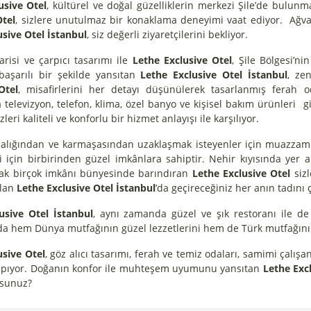
usive Otel
, kültürel ve doğal güzelliklerin merkezi Şile’de bulu
Otel
, sizlere unutulmaz bir konaklama deneyimi vaat ediyor. Ağva
usive Otel İstanbul
, siz değerli ziyaretçilerini bekliyor.
risi ve çarpıcı tasarımı ile
Lethe Exclusive Otel
, Şile Bölgesi’ni
şarılı bir şekilde yansıtan
Lethe Exclusive Otel İstanbul
, ze
Otel
, misafirlerini her detayı düşünülerek tasarlanmış ferah od
elevizyon, telefon, klima, özel banyo ve kişisel bakım ürünleri gi
izleri kaliteli ve konforlu bir hizmet anlayışı ile karşılıyor.
balığından ve karmaşasından uzaklaşmak isteyenler için muazzam 
ri için birbirinden güzel imkânlara sahiptir. Nehir kıyısında yer a
lacak birçok imkânı bünyesinde barındıran
Lethe Exclusive Otel
siz
olan
Lethe Exclusive Otel İstanbul
’da geçireceğiniz her anın tadını ç
usive Otel İstanbul
, aynı zamanda güzel ve şık restoranı ile d
da hem Dünya mutfağının güzel lezzetlerini hem de Türk mutfağının
usive Otel
, göz alıcı tasarımı, ferah ve temiz odaları, samimi çalış
yapıyor. Doğanın konfor ile muhteşem uyumunu yansıtan
Lethe Excl
rsunuz?