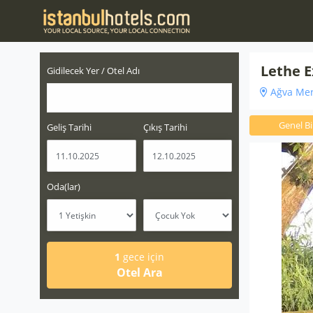
Lethe E
Gidilecek Yer / Otel Adı
Ağva Mer
Genel Bil
Geliş Tarihi
Çıkış Tarihi
Oda(lar)
1
gece için
Otel Ara