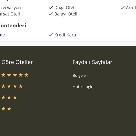
ezervasyon
Doğa Oteli
Ara 
rsat Oteli
Balayı Oteli
öntemleri
me
Kredi Kartı
a Göre Oteller
Faydalı Sayfalar
s
Bölgeler
s
Hotel Login
s
s