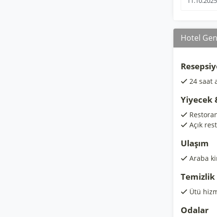
Hotel Gene
Resepsiy
24 saat 
Yiyecek 
Restora
Açık res
Ulaşım
Araba k
Temizlik
Ütü hizm
Odalar