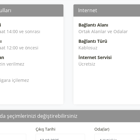
lları
Internet
i
Bağlantı Alanı
aat 14:00 ve sonrası
Ortak Alanlar ve Odalar
ı
Bağlantı Türü
aat 12:00 ve öncesi
Kablosuz
an
İnternet Servisi
zin verilmez
Ücretsiz
igara içilemez
da şeçimlerinizi değiştirebilirsiniz
Çıkış Tarihi
Oda(lar)