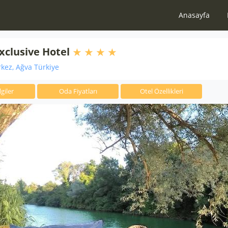
Anasayfa
xclusive Hotel
kez, Ağva Türkiye
giler
Oda Fiyatları
Otel Özellikleri