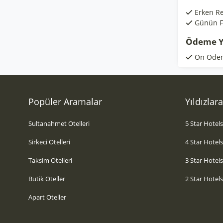
Erken R
Günün Fı
Ödeme Y
Ön Öde
Popüler Aramalar
Yıldızlar
Sultanahmet Otelleri
5 Star Hotel
Sirkeci Otelleri
4 Star Hotel
Taksim Otelleri
3 Star Hotel
Butik Oteller
2 Star Hotel
Apart Oteller