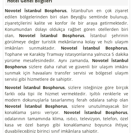
Hotel Genel Bilgileri
Novotel İstanbul Bosphorus
, İstanbul’un en çok ziyaret
edilen bölgelerinden biri olan Beyoğlu semtinde bulunup,
ziyaretçilerini kalite ve konfor ile bir araya getirmektedir.
Konumundan dolayı oldukça rağbet gören otellerden biri
olan,
Novotel İstanbul Bosphorus
, İstanbul şehrinin
görülmeye değer turistik mekânlarına kolay ve hızlı ulaşım
imkânları sunmaktadır.
Novotel İstanbul Bosphorus
,
Tophane ve Karaköy Tramvay istasyonlarına yalnızca 5 dakika
yürüme mesafesindedir. Aynı zamanda,
Novotel İstanbul
Bosphorus
sizlere daha rahat ve güvenli bir ulaşım imkânı
sunmak için havaalanı transfer servisi ve bölgesel ulaşım
servisi gibi hizmetlere de sahiptir.
Novotel İstanbul Bosphorus
, sizlere isteğinize göre birçok
farklı oda tipi ile hizmet vermektedir. Işıltılı renklerle ve
modern dokunuşlarla tasarlanmış ferah odalara sahip olan
Novotel İstanbul Bosphorus
, sizlere unutulmayacak bir
konaklama şansı veriyor.
Novotel İstanbul Bosphorus
,
odalarının tamamında klima, ısıtıcı, televizyon, telefon, özel
kasa ve özel banyo gibi konaklamanız boyunca ihtiyaç
duyabileceğiniz birinci sınıf imkânlara sahiptir.