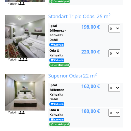
Ücretsiz İptal
Yetişkin :
2
Standart Triple Odasi
25 m
İptal
198,00 €
Edilemez -
Kahvaltı
Dahil
Kahvaltı
Oda &
220,00 €
Kahvaltı
Yetişkin :
Kahvaltı
Ücretsiz İptal
2
Superior Odasi
22 m
İptal
162,00 €
Edilemez -
Kahvaltı
Dahil
Kahvaltı
Oda &
180,00 €
Yetişkin :
Kahvaltı
Kahvaltı
Ücretsiz İptal