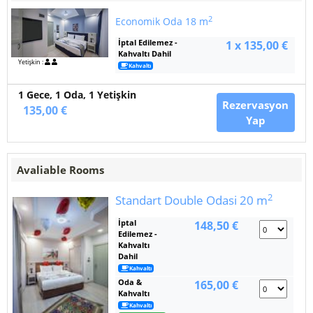
2
Economik Oda
18 m
İptal Edilemez -
1 x 135,00 €
Kahvaltı Dahil
Yetişkin :
Kahvaltı
1 Gece,
1
Oda, 1 Yetişkin
Rezervasyon
135,00 €
Yap
Avaliable Rooms
2
Standart Double Odasi
20 m
İptal
148,50 €
Edilemez -
Kahvaltı
Dahil
Kahvaltı
Oda &
165,00 €
Kahvaltı
Kahvaltı