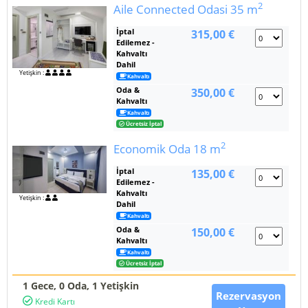
2
Aile Connected Odasi
35 m
İptal
315,00 €
Edilemez -
Kahvaltı
Dahil
Yetişkin :
Kahvaltı
Oda &
350,00 €
Kahvaltı
Kahvaltı
Ücretsiz İptal
2
Economik Oda
18 m
İptal
135,00 €
Edilemez -
Kahvaltı
Yetişkin :
Dahil
Kahvaltı
Oda &
150,00 €
Kahvaltı
Kahvaltı
Ücretsiz İptal
1 Gece,
0
Oda, 1 Yetişkin
Rezervasyon
Kredi Kartı