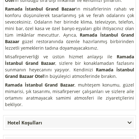
Otel
’in sunduğu sıra dışı imkânlar ile kendinizi şımartın.
Ramada İstanbul Grand Bazaar
’ın misafirlerinin rahatı ve
konforu düşünülerek tasarlanmış şık ve ferah odalarını çok
seveceksiniz. Odaların her birinde klima, televizyon, telefon,
mini bar, özel kasa ve özel banyo eşyaları gibi ihtiyacınız olan
tüm imkânlar mevcuttur. Ayrıca,
Ramada İstanbul Grand
Bazaar
güzel restoranında özenle hazırlanmış birbirinden
lezzetli yemeklerin tadına doyamayacaksınız.
Misafirperverliği ve üstün hizmet anlayışı ile
Ramada
İstanbul Grand Bazaar
, sizlere bir konaklamadan fazlasını
sunmanın heyecanını yaşıyor. Kendinizi
Ramada İstanbul
Grand Bazaar Otel
’in büyüleyici atmosferinde bırakın.
Ramada İstanbul Grand Bazaar
, muhteşem konumu, güzel
mimarisi, şık tasarımı, misafirperver çalışanları ve sizlere aile
ortamını aratmayacak samimi atmosferi ile ziyaretçilerini
bekliyor.
Hotel Koşulları