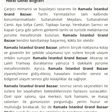
Hotel Genel Bilgileri
Çarpıcı mimarisi ve büyüleyici tasarımı ile
Ramada İstanbul
Grand Bazaar
, Tarihi Yarımada’nın tam kalbinde
konumlanmaktadır. Sultanahmet Meydanı, Sultanahmet
Camii, Aya Sofya Camii, Topkapı Sarayı, Yerebatan Sarnıcı ve
Kapalı Çarşı gibi şehrin görkemli tarihi ve turistik mekânlarına
yürüme mesafesinde bulunan,
Ramada İstanbul Grand
Bazaar
kendini kanıtlamayı başarmış, köklü bir oteldir.
Ramada İstanbul Grand Bazaar
, şehrin birçok noktasına kolay
ve güvenilir bir şekilde ulaşmanız için sizlere birçok ulaşım
imkânı sunuyor.
Ramada İstanbul Grand Bazaar
, Aksaray ve
Laleli Tramvay duraklarına yalnızca 5 dakikalık yürüme
mesafesindedir. Ayrıca,
Ramada İstanbul Grand Bazaar
ziyaretçilerine gidiş-dönüş havaalanı transfer servisi ve
bölgesel ulaşım servisi gibi kolaylıklar da sağlıyor.
Ramada İstanbul Grand Bazaar
, sınırsız servis seçenekleri ile
sizlere bir seyahatten beklediklerinizin fazlasını sunacaktır.
Özel spor salonu, spa merkezi, türk hamamı, ve masaj
salonları ile gününüzün yorgunluğu yerini huzur ve
mutluluğa bırakacak. Siz de
Ramada İstanbul Grand Bazaar