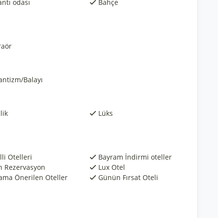
antı odası
Bahçe
raör
ntizm/Balayı
lik
Lüks
li Otelleri
Bayram İndirmi oteller
n Rezervasyon
Lux Otel
ama Önerilen Oteller
Günün Fırsat Oteli