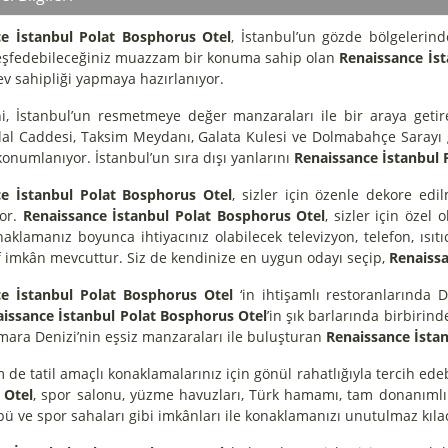
e İstanbul Polat Bosphorus Otel
, İstanbul’un gözde bölgelerin
eşfedebileceğiniz muazzam bir konuma sahip olan
Renaissance İst
ev sahipliği yapmaya hazırlanıyor.
ini, İstanbul’un resmetmeye değer manzaraları ile bir araya geti
iklal Caddesi, Taksim Meydanı, Galata Kulesi ve Dolmabahçe Sarayı
onumlanıyor. İstanbul’un sıra dışı yanlarını
Renaissance İstanbul 
e İstanbul Polat Bosphorus Otel
, sizler için özenle dekore edilm
yor.
Renaissance İstanbul Polat Bosphorus Otel
, sizler için özel
aklamanız boyunca ihtiyacınız olabilecek televizyon, telefon, ısıtı
ıf imkân mevcuttur. Siz de kendinize en uygun odayı seçip,
Renaissa
ce İstanbul Polat Bosphorus Otel
‘in ihtişamlı restoranlarında 
issance İstanbul Polat Bosphorus Otel
’in şık barlarında birbirind
mara Denizi’nin eşsiz manzaraları ile buluşturan
Renaissance İsta
de tatil amaçlı konaklamalarınız için gönül rahatlığıyla tercih edeb
 Otel
, spor salonu, yüzme havuzları, Türk hamamı, tam donanımlı 
bü ve spor sahaları gibi imkânları ile konaklamanızı unutulmaz kılac