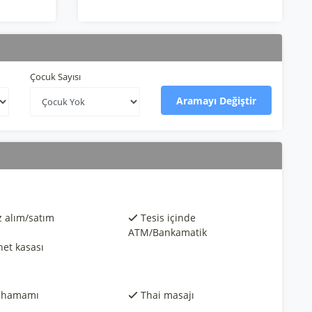
Çocuk Sayısı
Aramayı Değiştir
z alım/satım
Tesis içinde
ATM/Bankamatik
et kasası
 hamamı
Thai masajı