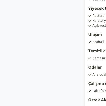
Yiyecek 
Restora
Kafetery
Açık res
Ulaşım
Araba k
Temizlik
Çamaşır
Odalar
Aile odal
Çalışma 
Faks/fot
Ortak Al