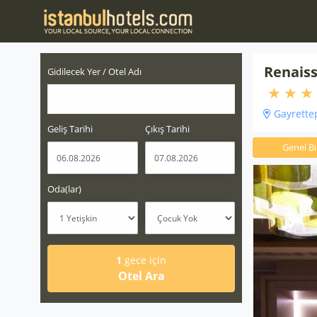
Renaiss
Gidilecek Yer / Otel Adı
Gayrettep
Geliş Tarihi
Çıkış Tarihi
Genel Bil
Oda(lar)
1
gece için
Otel Ara