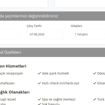
da şeçimlerinizi değiştirebilirsiniz
Çıkış Tarihi
Oda(lar)
l Özellikleri
on Hizmetleri
açık resepsiyon
Vale park hizmeti
Dövi
uhafazası
Hızlı check-in/check-out
Eman
ağlık Olanakları
ajlı küvet
Spa ve sağlık merkezi
Türk
una
Şok havuzu