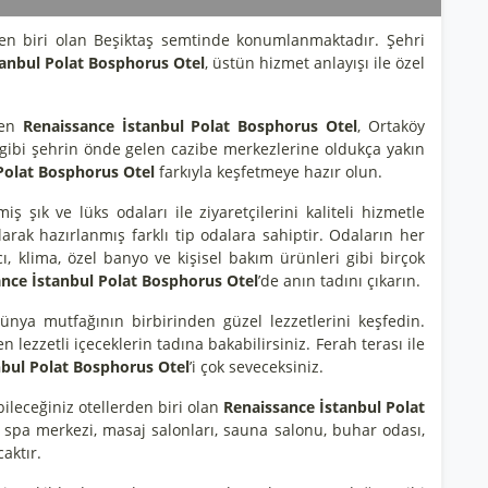
den biri olan Beşiktaş semtinde konumlanmaktadır. Şehri
anbul Polat Bosphorus Otel
, üstün hizmet anlayışı ile özel
ren
Renaissance İstanbul Polat Bosphorus Otel
, Ortaköy
 gibi şehrin önde gelen cazibe merkezlerine oldukça yakın
Polat Bosphorus Otel
farkıyla keşfetmeye hazır olun.
iş şık ve lüks odaları ile ziyaretçilerini kaliteli hizmetle
 olarak hazırlanmış farklı tip odalara sahiptir. Odaların her
cı, klima, özel banyo ve kişisel bakım ürünleri gibi birçok
nce İstanbul Polat Bosphorus Otel
’de anın tadını çıkarın.
Dünya mutfağının birbirinden güzel lezzetlerini keşfedin.
en lezzetli içeceklerin tadına bakabilirsiniz. Ferah terası ile
nbul Polat Bosphorus Otel
’i çok seveceksiniz.
ileceğiniz otellerden biri olan
Renaissance İstanbul Polat
spa merkezi, masaj salonları, sauna salonu, buhar odası,
aktır.