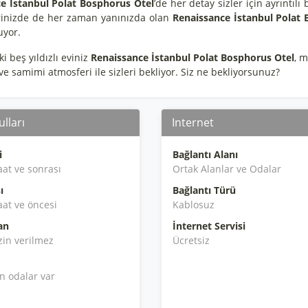
e İstanbul Polat Bosphorus Otel
’de her detay sizler için ayrıntı
rinizde de her zaman yanınızda olan
Renaissance İstanbul Polat 
uyor.
i beş yıldızlı eviniz
Renaissance İstanbul Polat Bosphorus Otel
, m
 ve samimi atmosferi ile sizleri bekliyor. Siz ne bekliyorsunuz?
lları
Internet
i
Bağlantı Alanı
aat ve sonrası
Ortak Alanlar ve Odalar
ı
Bağlantı Türü
aat ve öncesi
Kablosuz
an
İnternet Servisi
zin verilmez
Ücretsiz
en odalar var