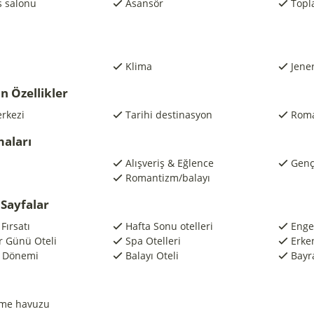
s salonu
Asansör
Topl
Klima
Jene
n Özellikler
rkezi
Tarihi destinasyon
Roma
maları
Alışveriş & Eğlence
Genç
Romantizm/balayı
Sayfalar
Fırsatı
Hafta Sonu otelleri
Engel
er Günü Oteli
Spa Otelleri
Erke
l Dönemi
Balayı Oteli
Bayr
zme havuzu