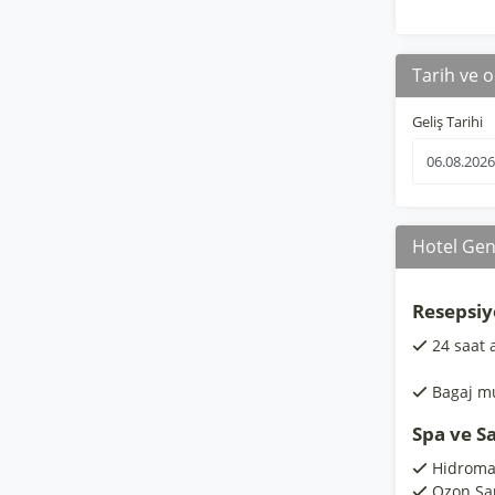
Tarih ve o
Geliş Tarihi
Hotel Gene
Resepsiy
24 saat 
Bagaj m
Spa ve S
Hidromas
Ozon Sa