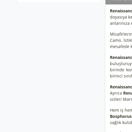
Renaissanc
doyasıya k
anlarınıza 
Misafirler
Camii, İst
mesafede k
Renaissanc
buluşturu
birinde kon
birinci sın
Renaissan
Ayrıca
Rena
sizleri Mar
Hem iş hem 
Bosphorus
sağlık kulü