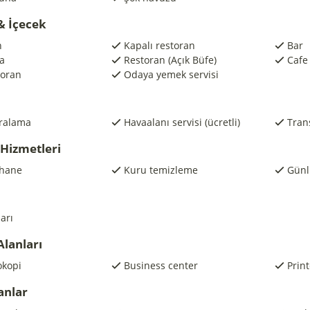
& İçecek
n
Kapalı restoran
Bar
a
Restoran (Açık Büfe)
Cafe
toran
Odaya yemek servisi
iralama
Havaalanı servisi (ücretli)
Trans
 Hizmetleri
hane
Kuru temizleme
Günl
arı
Alanları
okopi
Business center
Print
anlar