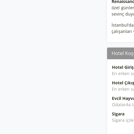
Renaissanc
özel günle
sevinç duy
İstanbul’dak
çalışanları
Hotel Koşu
Hotel Giriş
En erken s
Hotel Çıkış
En erken s
Evcil Hayv
Odalarda i
Sigara
Sigara içil