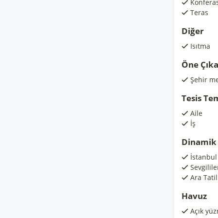
Konfera
Teras
Diğer
Isıtma
Öne Çıka
Şehir me
Tesis Te
Aile
İş
Dinamik 
İstanbul 
Sevgilil
Ara Tati
Havuz
Açık yü