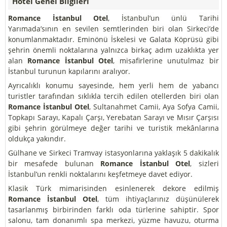
Hotel Genel Bilgileri
Romance İstanbul Otel
, İstanbul’un ünlü Tarihi
Yarımada’sının en sevilen semtlerinden biri olan Sirkeci’de
konumlanmaktadır. Eminönü İskelesi ve Galata Köprüsü gibi
şehrin önemli noktalarına yalnızca birkaç adım uzaklıkta yer
alan
Romance İstanbul Otel
, misafirlerine unutulmaz bir
İstanbul turunun kapılarını aralıyor.
Ayrıcalıklı konumu sayesinde, hem yerli hem de yabancı
turistler tarafından sıklıkla tercih edilen otellerden biri olan
Romance İstanbul Otel
, Sultanahmet Camii, Aya Sofya Camii,
Topkapı Sarayı, Kapalı Çarşı, Yerebatan Sarayı ve Mısır Çarşısı
gibi şehrin görülmeye değer tarihi ve turistik mekânlarına
oldukça yakındır.
Gülhane ve Sirkeci Tramvay istasyonlarına yaklaşık 5 dakikalık
bir mesafede bulunan
Romance İstanbul Otel
, sizleri
İstanbul’un renkli noktalarını keşfetmeye davet ediyor.
Klasik Türk mimarisinden esinlenerek dekore edilmiş
Romance İstanbul Otel
, tüm ihtiyaçlarınız düşünülerek
tasarlanmış birbirinden farklı oda türlerine sahiptir. Spor
salonu, tam donanımlı spa merkezi, yüzme havuzu, oturma