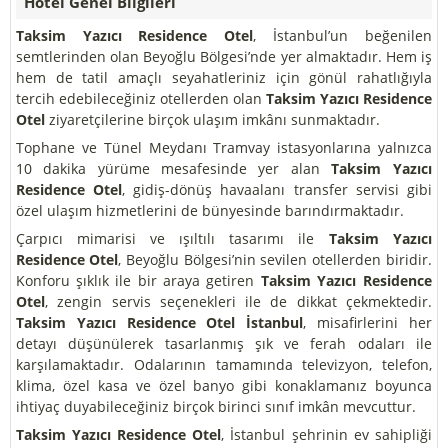
Hotel Genel Bilgileri
Taksim Yazıcı Residence Otel
, İstanbul’un beğenilen
semtlerinden olan Beyoğlu Bölgesi’nde yer almaktadır. Hem iş
hem de tatil amaçlı seyahatleriniz için gönül rahatlığıyla
tercih edebileceğiniz otellerden olan
Taksim Yazıcı Residence
Otel
ziyaretçilerine birçok ulaşım imkânı sunmaktadır.
Tophane ve Tünel Meydanı Tramvay istasyonlarına yalnızca
10 dakika yürüme mesafesinde yer alan
Taksim Yazıcı
Residence Otel
, gidiş-dönüş havaalanı transfer servisi gibi
özel ulaşım hizmetlerini de bünyesinde barındırmaktadır.
Çarpıcı mimarisi ve ışıltılı tasarımı ile
Taksim Yazıcı
Residence Otel
, Beyoğlu Bölgesi’nin sevilen otellerden biridir.
Konforu şıklık ile bir araya getiren
Taksim Yazıcı Residence
Otel
, zengin servis seçenekleri ile de dikkat çekmektedir.
Taksim Yazıcı Residence Otel İstanbul
, misafirlerini her
detayı düşünülerek tasarlanmış şık ve ferah odaları ile
karşılamaktadır. Odalarının tamamında televizyon, telefon,
klima, özel kasa ve özel banyo gibi konaklamanız boyunca
ihtiyaç duyabileceğiniz birçok birinci sınıf imkân mevcuttur.
Taksim Yazıcı Residence Otel
, İstanbul şehrinin ev sahipliği