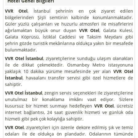
Hotel Genel Bilgileri
VVR Otel
, İstanbul şehrinin en çok ziyaret edilen
bölgelerinden Şişli semtinin kalbinde konumlanmaktadır.
Güler yüzlü çalışanları ve huzurlu atmosferi ile misafirlerini
ağırlamaktan büyük onur duyan
VVR Otel
, Galata Kulesi,
Galata Köprüsü, İstiklal Caddesi ve Taksim Meydanı gibi
şehrin gözde turistik mekânlarına oldukça yakın bir mesafede
bulunmaktadır.
VVR Otel İstanbul
, ziyaretçilerine sunduğu ulaşım olanakları
ile de dikkat çekmektedir. Osmanbey Metro istasyonuna
yaklaşık 10 dakika yürüme mesafesinde yer alan
VVR Otel
İstanbul
, havaalanı transfer servisi gibi özel hizmetlere de
sahiptir.
VVR Otel İstanbul
, zengin servis seçenekleri ile ziyaretçilerine
unutulmaz bir konaklama imkânı vaat ediyor. Sizlere
kusursuz bir hizmet sunmayı hedefleyen
VVR Otel
, ücretsiz
internet bağlantısı, 24 saat güvenlik hizmeti ve günlük oda
hizmeti gibi pek çok kolaylığa sahiptir.
VVR Otel
, ziyaretçileri için özenle dekore edilmiş şık ve temiz
odaları ile de oldukça ön plandadır. Odalarının tümünde