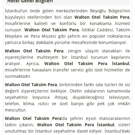
Hotel Genel Bilgileri
İstanbul’un önde gelen merkezlerinden Beyoğlu Bölgesi’nin
büyüleyici otellerinden biri olan
Walton Otel Taksim Pera
,
misafirlerine kaliteli ve konforlu bir konaklama hizmeti
sunuyor.
Walton Otel Taksim Pera
, İstiklal Caddesi, Taksim
Meydanı ve Pera Müzesi gibi şehrin en popüler noktalarına
yalnızca birkaç dakikalık yürüme mesafesinde konumlanıyor.
Walton Otel Taksim Pera
, zengin ulaşım olanakları ile
ziyaretçilerine muhteşem bir İstanbul turunun kapılarını
aralıyor. Ayrıca,
Walton Otel Taksim Pera İstanbul
,
misafirlerine havaalanı transfer servisi gibi özel hizmetler de
sunmaktadır.
Walton Otel Taksim Pera
, birbirinden farklı oda türleri ile siz
değerli ziyaretçilerini bekliyor. Otelin odalarının tamamında
seyahatiniz boyunca ihtiyaç duyabileceğiniz televizyon,
telefon, klima, ısıtıcı ve özel banyo gibi pek çok imkân
mevcuttur.
Walton Otel Taksim Pera
’da
şehrin eşsin manzaralarının
tadını çıkarın
. Walton Otel Taksim Pera İstanbul
, sizleri
unutulmaz bir İstanbul seyahatine davet ediyor. İstanbul’daki