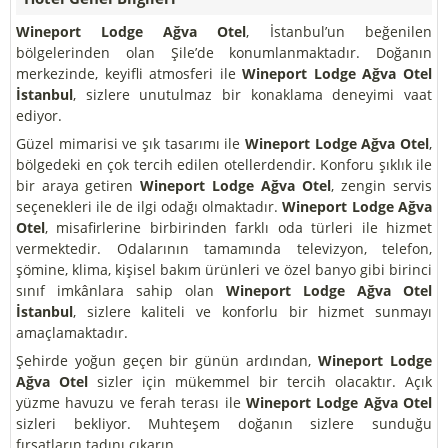
Wineport Lodge Ağva Otel
, İstanbul’un beğenilen
bölgelerinden olan Şile’de konumlanmaktadır. Doğanın
merkezinde, keyifli atmosferi ile
Wineport Lodge Ağva Otel
İstanbul
, sizlere unutulmaz bir konaklama deneyimi vaat
ediyor.
Güzel mimarisi ve şık tasarımı ile
Wineport Lodge Ağva Otel
,
bölgedeki en çok tercih edilen otellerdendir. Konforu şıklık ile
bir araya getiren
Wineport Lodge Ağva Otel
, zengin servis
seçenekleri ile de ilgi odağı olmaktadır.
Wineport Lodge Ağva
Otel
, misafirlerine birbirinden farklı oda türleri ile hizmet
vermektedir. Odalarının tamamında televizyon, telefon,
şömine, klima, kişisel bakım ürünleri ve özel banyo gibi birinci
sınıf imkânlara sahip olan
Wineport Lodge Ağva Otel
İstanbul
, sizlere kaliteli ve konforlu bir hizmet sunmayı
amaçlamaktadır.
Şehirde yoğun geçen bir günün ardından,
Wineport Lodge
Ağva Otel
sizler için mükemmel bir tercih olacaktır. Açık
yüzme havuzu ve ferah terası ile
Wineport Lodge Ağva Otel
sizleri bekliyor. Muhteşem doğanın sizlere sunduğu
fırsatların tadını çıkarın.