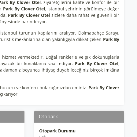
Park By Clover Otel
, ziyaretçilerini kalite ve konfor ile bir
an
Park By Clover Otel
, İstanbul şehrinin görülmeye değer
nda,
Park By Clover Otel
sizlere daha rahat ve güvenli bir
bünyesinde barındırıyor.
 İstanbul turunun kapılarını aralıyor. Dolmabahçe Sarayı,
turistik mekânlarına olan yakınlığıyla dikkat çeken
Park By
 ile hizmet vermektedir. Doğal renklerle ve şık dokunuşlarla
mayacak bir konaklama vaat ediyor.
Park By Clover Otel
,
konaklamanız boyunca ihtiyaç duyabileceğiniz birçok imkâna
z huzuru ve konforu bulacağınızdan eminiz.
Park By Clover
 çıkarıyor.
Otopark
Otopark Durumu