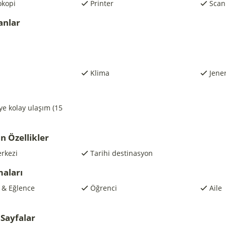
okopi
Printer
Scan
anlar
Klima
Jene
e kolay ulaşım (15
n Özellikler
rkezi
Tarihi destinasyon
maları
ş & Eğlence
Öğrenci
Aile
Sayfalar