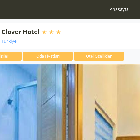
Anasayfa
 Clover Hotel
i Türkiye
giler
Oda Fiyatları
Otel Özellikleri