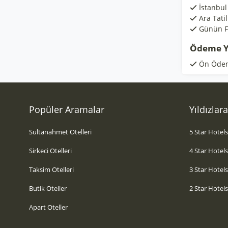
İstanbul 
Ara Tati
Günün Fı
Ödeme Y
Ön Öde
Popüler Aramalar
Yıldızlar
Sultanahmet Otelleri
5 Star Hotel
Sirkeci Otelleri
4 Star Hotel
Taksim Otelleri
3 Star Hotel
Butik Oteller
2 Star Hotel
Apart Oteller