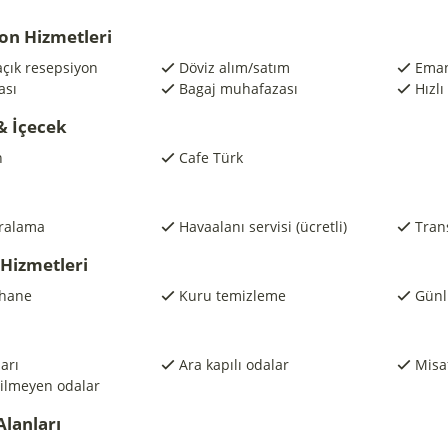
on Hizmetleri
açık resepsiyon
Döviz alım/satım
Eman
ası
Bagaj muhafazası
Hızlı
& İçecek
n
Cafe Türk
iralama
Havaalanı servisi (ücretli)
Trans
 Hizmetleri
hane
Kuru temizleme
Günl
arı
Ara kapılı odalar
Misaf
çilmeyen odalar
Alanları