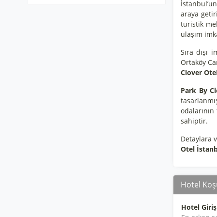
İstanbul’u
araya geti
turistik m
ulaşım imkâ
Sıra dışı i
Ortaköy Cam
Clover Ote
Park By Cl
tasarlanmı
odalarının 
sahiptir.
Detaylara 
Otel İstan
Hotel Koşu
Hotel Giriş