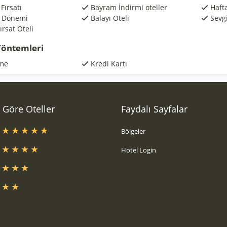
Fırsatı
Bayram İndirmi oteller
Hafta
l Dönemi
Balayı Oteli
Sevgi
rsat Oteli
öntemleri
me
Kredi Kartı
a Göre Oteller
Faydalı Sayfalar
s
Bölgeler
s
Hotel Login
s
s