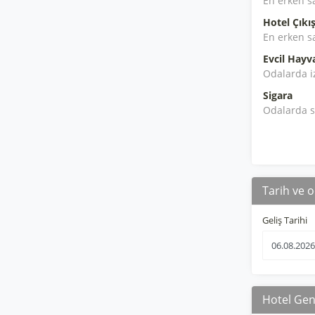
En erken s
Hotel Çıkış
En erken s
Evcil Hayv
Odalarda i
Sigara
Odalarda s
Tarih ve o
Geliş Tarihi
Hotel Gene