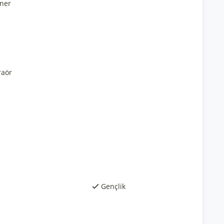
ner
raör
Gençlik