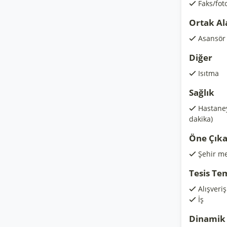
Faks/fot
Ortak Al
Asansör
Diğer
Isıtma
Sağlık
Hastaney
dakika)
Öne Çıka
Şehir me
Tesis Te
Alışveri
İş
Dinamik 