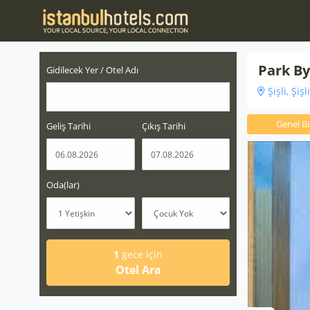
Park By
Gidilecek Yer / Otel Adı
Şişli, Şişl
Genel Bil
Geliş Tarihi
Çıkış Tarihi
Oda(lar)
1
gece için
Otel Ara