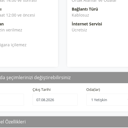
aat 14:00 ve sonrası
Ortak Alanlar ve Odalar
ı
Bağlantı Türü
aat 12:00 ve öncesi
Kablosuz
an
İnternet Servisi
zin verilmez
Ücretsiz
igara içilemez
da şeçimlerinizi değiştirebilirsiniz
Çıkış Tarihi
Oda(lar)
l Özellikleri