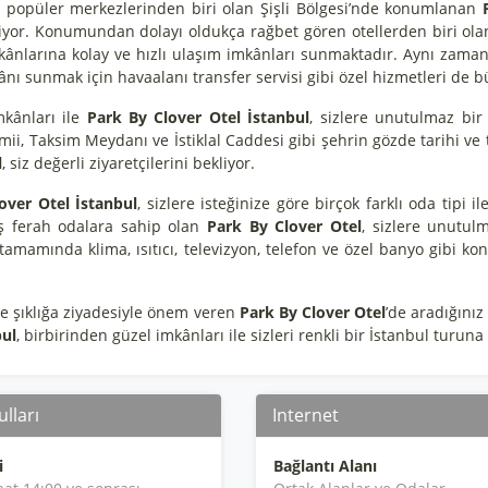
n popüler merkezlerinden biri olan Şişli Bölgesi’nde konumlanan
riyor. Konumundan dolayı oldukça rağbet gören otellerden biri ol
ekânlarına kolay ve hızlı ulaşım imkânları sunmaktadır. Aynı zama
nı sunmak için havaalanı transfer servisi gibi özel hizmetleri de 
mkânları ile
Park By Clover Otel İstanbul
, sizlere unutulmaz bir
ii, Taksim Meydanı ve İstiklal Caddesi gibi şehrin gözde tarihi ve 
l
, siz değerli ziyaretçilerini bekliyor.
over Otel İstanbul
, sizlere isteğinize göre birçok farklı oda tipi
ş ferah odalara sahip olan
Park By Clover Otel
, sizlere unutul
tamamında klima, ısıtıcı, televizyon, telefon ve özel banyo gibi 
ve şıklığa ziyadesiyle önem veren
Park By Clover Otel
’de aradığını
bul
, birbirinden güzel imkânları ile sizleri renkli bir İstanbul turuna
lları
Internet
i
Bağlantı Alanı