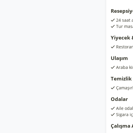
Resepsiy
24 saat 
Tur mas
Yiyecek 
Restora
Ulaşım
Araba k
Temizlik
Çamaşır
Odalar
Aile odal
Sigara i
Çalışma 